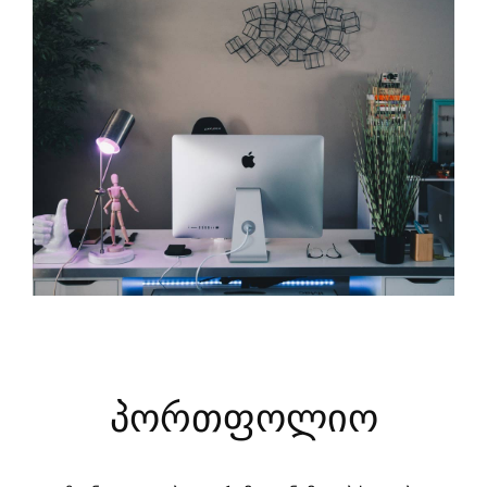
პორთფოლიო