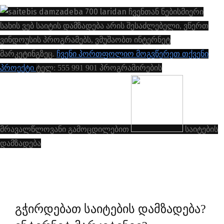
ჩვენთან ნებისმიერი
სახის ვებ საიტის დამზადება არის შესაძლებელი, ვწერთ
ვინდოუსის პროგრამებს, ვმუშაობთ ინტერნეტ
მარკეტინგზეც.
ᲩᲕᲔᲜᲘ ᲞᲝᲠᲗᲤᲝᲚᲘᲝ
ᲛᲝᲒᲕᲬᲔᲠᲔᲗ ᲗᲥᲕᲔᲜᲘ
ᲞᲠᲝᲔᲥᲢᲘ
ტელ: 555 991 901
პროგრამირების
მრავალწლოვანი გამოცდილებით
ᲡᲐᲘᲢᲔᲑᲘᲡ
ᲓᲐᲛᲖᲐᲓᲔᲑᲐ
გჭირდებათ საიტების დამზადება?