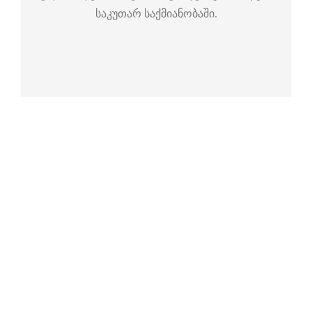
საკუთარ საქმიანობაში.
გაქვთ კითხვები?
დაგვირეკეთ!
+995 555 991 901